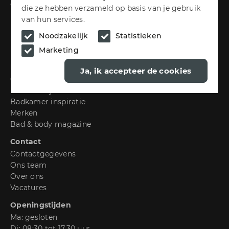
Onze keukens
die ze hebben verzameld op basis van je gebruik
MHK KeukenExpert
van hun services.
Keuken inspiratie
Noodzakelijk
Statistieken
Merken
Keukenmagazine
Marketing
Badkamers
Ja, ik accepteer de cookies
Onze badkamers
Bad & Body
Badkamer inspiratie
Merken
Bad & body magazine
Contact
Contactgegevens
Ons team
Over ons
Vacatures
Openingstijden
Ma: gesloten
Di: 08:30 tot 17.30 uur