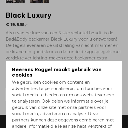
Black Luxury
€ 19.955,-
Als u van de luxe van een 5-sterrenhotel houdt, is de
Bad&Body badkamer Black Luxury voor u ontworpen!
De tegels evenaren de uitstraling van echt marmer en
de kranen in goudkleur en de ronde designspiegels met
verdekte verlichting maken deze badkamer extra
stijlvol. Natuurlijk is ook aan praktisch gebruik gedacht.
Beerens Roggel maakt gebruik van
Het badkamermeubel heeft bijvoorbeeld extra ruime
cookies
opbergladen en de inloopdouche heeft een handige
We gebruiken cookies om content en
schuifwand.
advertenties te personaliseren, om functies voor
Vraag meer informatie aan
social media te bieden en om ons websiteverkeer
te analyseren. Ook delen we informatie over je
gebruik van onze site met onze partners voor
social media, adverteren en analyse. Deze
partners kunnen deze gegevens combineren met
Keukens
andere informatie die je aan ze hebt verstrekt of