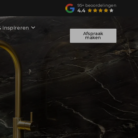
95+
beoordelingen
4.4
 inspireren
Afspraak
maken