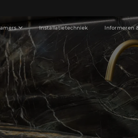
amers
Installatietechniek
Informeren &