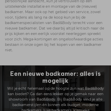
persoonlijke aandacht, kun je vertrouwen op een
uitstekende installatie en montage van de (nieuwe)
badkamer. Maar ook op het gebied van service, zowel
voor, tijdens als lang na de koop kun je bij de
badkamerspecialisten van Bad&Body terecht voor een
nieuwe badkamer. Dat we daarbij altijd kritisch naar de
prijs kijken en een eerlijk voorstel neerleggen spreekt
voor zich. Mega-kortingen en ongeloofwaardige acties
bestaan in onze ogen bij het kopen van een badkamer
niet.
Een nieuwe badkamer: alles is
mogelijk
Wil je echt helemaal op de hoogte zijn wat Bad&Body
kan bieden? Ga dan eens lekker op je gemak naar een
showroom van Bad&Body. Bij Bad&Body vind je alle
badkamerstijlen én binnen elk budget; moderne
badkamers, luxe badkamers, klassieke