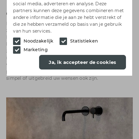
social media, adverteren en analyse. Deze
partners kunnen deze gegevens combineren met
Over Bad & Body
andere informatie die je aan ze hebt verstrekt of
Bad & Body is een samenwerkingsverband van
die ze hebben verzameld op basis van je gebruik
zelfstandige, onafhankelijke winkels, verspreid over heel
van hun services.
Nederland. Zo is er ook een Bad & Body
Noodzakelijk
Statistieken
badkamerspecialist bij ú in de buurt. Onze vakmensen
Marketing
zijn gespecialiseerd in het ontwerpen én volledig
installeren van badkamers. Wij vertalen uw eisen en
Ja, ik accepteer de cookies
wensen in een persoonlijke badkamer die écht bij u
past; zowel qua beschikbare ruimte als budget. Hoe
simpel of uitgebreid uw wensen ook zijn.